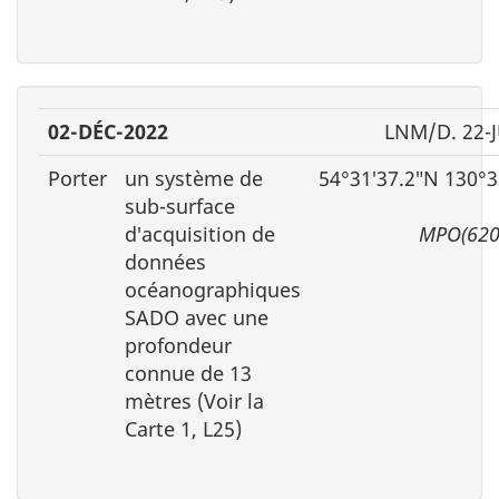
02-DÉC-2022
LNM/D. 22-J
Porter
un système de
54°31′37.2″N 130°3
sub-surface
d′acquisition de
MPO(620
données
océanographiques
SADO avec une
profondeur
connue de 13
mètres (Voir la
Carte 1, L25)