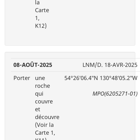
la
Carte
1,
K12)
08-AOÛT-2025
LNM/D. 18-AVR-2025
Porter
une
54°26′06.4″N 130°48′05.2″W
roche
qui
MPO(6205271-01)
couvre
et
découvre
(Voir la
Carte 1,