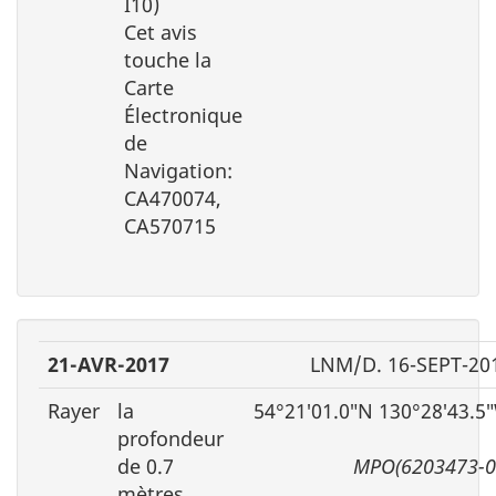
I10)
Cet avis
touche la
Carte
Électronique
de
Navigation:
CA470074,
CA570715
21-AVR-2017
LNM/D. 16-SEPT-20
Rayer
la
54°21′01.0″N 130°28′43.5
profondeur
de 0.7
MPO(6203473-0
mètres