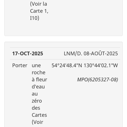
(Voir la
Carte 1,
I10)
17-OCT-2025
LNM/D. 08-AOÛT-2025
Porter
une
54°24′48.4″N 130°44′02.1″W
roche
à fleur
MPO(6205327-08)
d′eau
au
zéro
des
Cartes
(Voir