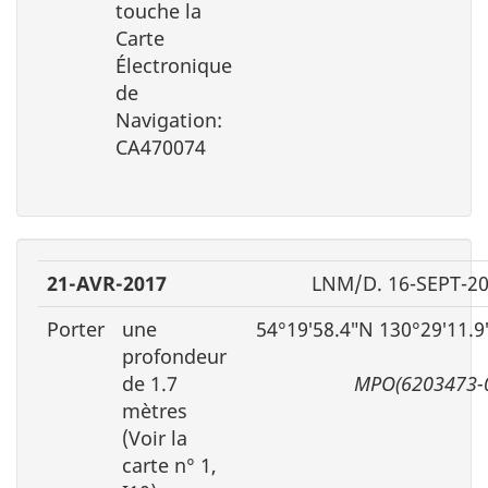
touche la
Carte
Électronique
de
Navigation:
CA470074
21-AVR-2017
LNM/D. 16-SEPT-2
Porter
une
54°19′58.4″N 130°29′11.
profondeur
de 1.7
MPO(6203473-
mètres
(Voir la
carte n° 1,