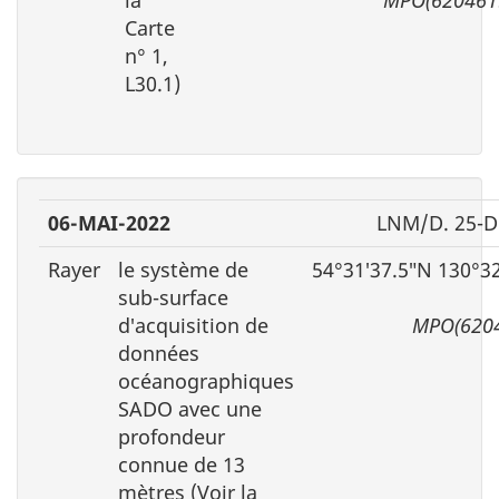
Carte
n° 1,
L30.1)
06-MAI-2022
LNM/D. 25-D
Rayer
le système de
54°31′37.5″N 130°3
sub-surface
d′acquisition de
MPO(6204
données
océanographiques
SADO avec une
profondeur
connue de 13
mètres (Voir la