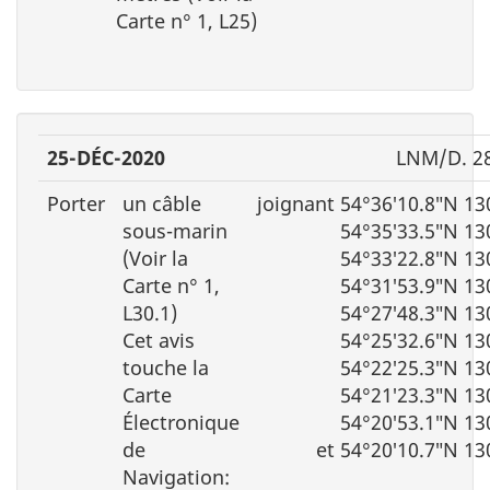
Carte n° 1, L25)
25-DÉC-2020
LNM/D. 2
Porter
un câble
joignant 54°36′10.8″N 13
sous-marin
54°35′33.5″N 13
(Voir la
54°33′22.8″N 13
Carte n° 1,
54°31′53.9″N 13
L30.1)
54°27′48.3″N 13
Cet avis
54°25′32.6″N 13
touche la
54°22′25.3″N 13
Carte
54°21′23.3″N 13
Électronique
54°20′53.1″N 13
de
et 54°20′10.7″N 13
Navigation: