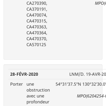
CA270390,
MPO(
CA370191,
CA470074,
CA470315,
CA470363,
CA470364,
CA470370,
CA570125
28-FÉVR-2020
LNM/D. 19-AVR-2
Porter
une
54°31′37.5″N 130°32′30.
obstruction
avec une
MPO(6204254-
profondeur