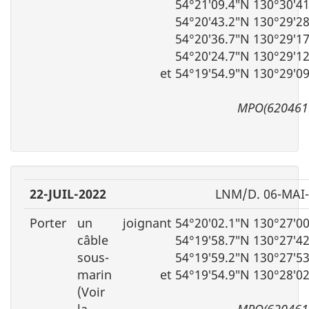
54°21′09.4″N 130°30′4
54°20′43.2″N 130°29′2
54°20′36.7″N 130°29′1
54°20′24.7″N 130°29′1
et 54°19′54.9″N 130°29′0
MPO(620461
22-JUIL-2022
LNM/D. 06-MAI
Porter
un
joignant 54°20′02.1″N 130°27′0
câble
54°19′58.7″N 130°27′4
sous-
54°19′59.2″N 130°27′5
marin
et 54°19′54.9″N 130°28′0
(Voir
la
MPO(620461