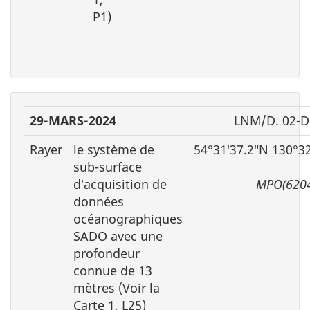
P1)
29-MARS-2024
LNM/D. 02-D
Rayer
le système de
54°31′37.2″N 130°3
sub-surface
d′acquisition de
MPO(6204
données
océanographiques
SADO avec une
profondeur
connue de 13
mètres (Voir la
Carte 1, L25)