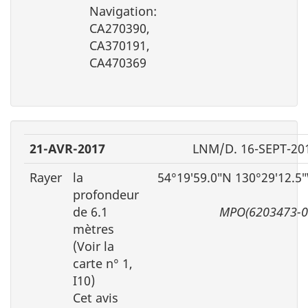
Navigation:
CA270390,
CA370191,
CA470369
21-AVR-2017
LNM/D. 16-SEPT-20
Rayer
la
54°19′59.0″N 130°29′12.5
profondeur
de 6.1
MPO(6203473-0
mètres
(Voir la
carte n° 1,
I10)
Cet avis