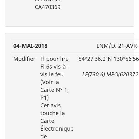
CA470369
04-MAI-2018
LNM/D. 21-AVR-
Modifier
Fl pour lire
54°27′36.0″N 130°56′5
Fl 6s vis-à-
vis le feu
LF(730.6) MPO(620372
(Voir la
Carte N° 1,
P1)
Cet avis
touche la
Carte
Électronique
de