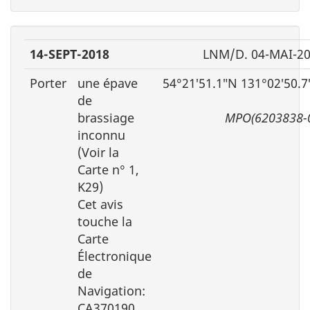
14-SEPT-2018
LNM/D. 04-MAI-2
Porter
une épave
54°21′51.1″N 131°02′50.
de
brassiage
MPO(6203838-
inconnu
(Voir la
Carte n° 1,
K29)
Cet avis
touche la
Carte
Électronique
de
Navigation:
CA370190,