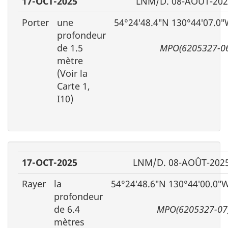
17-OCT-2025
LNM/D. 08-AOÛT-202
Porter
une
54°24′48.4″N 130°44′07.0
profondeur
de 1.5
MPO(6205327-0
mètre
(Voir la
Carte 1,
I10)
17-OCT-2025
LNM/D. 08-AOÛT-202
Rayer
la
54°24′48.6″N 130°44′00.0″
profondeur
de 6.4
MPO(6205327-07
mètres