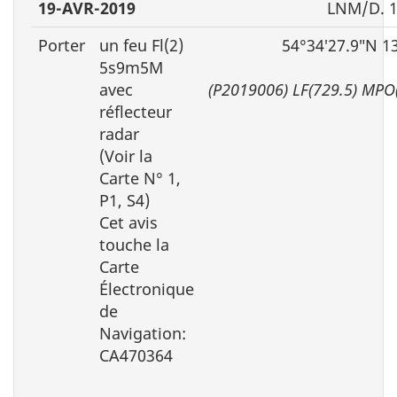
19-AVR-2019
LNM/D. 1
Porter
un feu Fl(2)
54°34′27.9″N 1
5s9m5M
avec
(P2019006) LF(729.5) MPO
réflecteur
radar
(Voir la
Carte N° 1,
P1, S4)
Cet avis
touche la
Carte
Électronique
de
Navigation:
CA470364