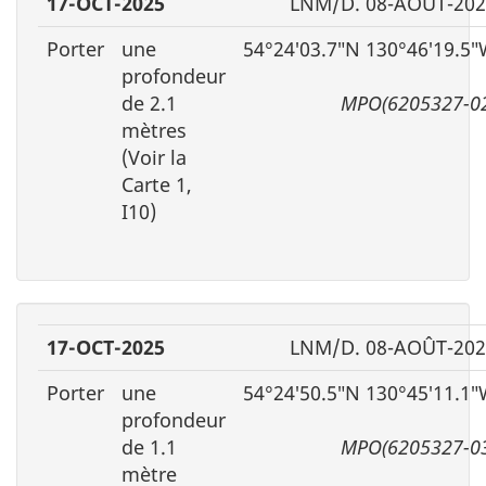
17-OCT-2025
LNM/D. 08-AOÛT-202
Porter
une
54°24′03.7″N 130°46′19.5
profondeur
de 2.1
MPO(6205327-0
mètres
(Voir la
Carte 1,
I10)
17-OCT-2025
LNM/D. 08-AOÛT-202
Porter
une
54°24′50.5″N 130°45′11.1
profondeur
de 1.1
MPO(6205327-0
mètre