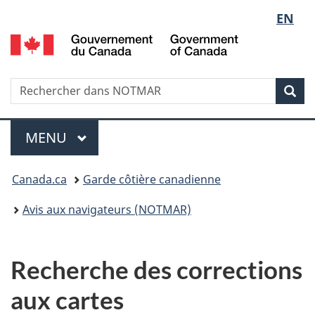
Sélect
EN
Passer
Passer
au
à
G
de
contenu
la
d
principal
version
C
la
HTML
/
Recherche
Rechercher
Rec
simplifiée
G
dans
langue
o
NOTMAR
Menu
C
MENU
PRINCIPAL
Vous
Canada.ca
Garde côtière canadienne
êtes
Avis aux navigateurs (NOTMAR)
ici
:
Recherche des corrections
aux cartes