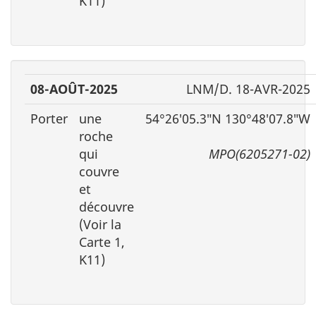
K11)
08-AOÛT-2025
LNM/D. 18-AVR-2025
Porter
une
54°26′05.3″N 130°48′07.8″W
roche
qui
MPO(6205271-02)
couvre
et
découvre
(Voir la
Carte 1,
K11)