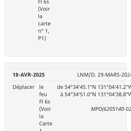
Fl 6s
(Voir
la
carte
n° 1,
P1)
18-AVR-2025
LNM/D. 29-MARS-202
Déplacer
le
de 54°34′45.1″N 131°04′41.2″
feu
à 54°34′51.0″N 131°04′38.8″
Fl 6s
(Voir
MPO(6205140-02
la
Carte
1,