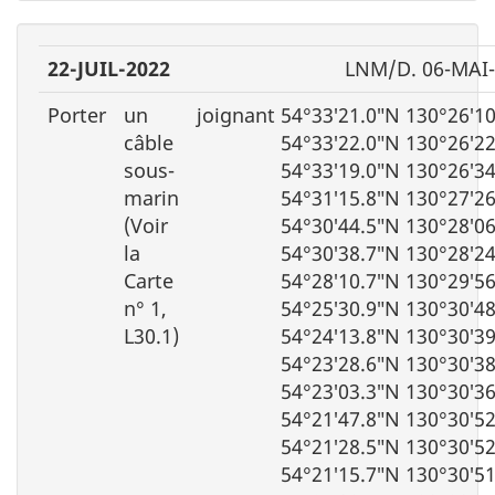
22-JUIL-2022
LNM/D. 06-MAI
Porter
un
joignant 54°33′21.0″N 130°26′1
câble
54°33′22.0″N 130°26′2
sous-
54°33′19.0″N 130°26′3
marin
54°31′15.8″N 130°27′2
(Voir
54°30′44.5″N 130°28′0
la
54°30′38.7″N 130°28′2
Carte
54°28′10.7″N 130°29′5
n° 1,
54°25′30.9″N 130°30′4
L30.1)
54°24′13.8″N 130°30′3
54°23′28.6″N 130°30′3
54°23′03.3″N 130°30′3
54°21′47.8″N 130°30′5
54°21′28.5″N 130°30′5
54°21′15.7″N 130°30′5