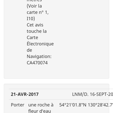
(Voir la
carte n° 1,
I10)
Cet avis
touche la
Carte
Électronique
de
Navigation:
CA470074
21-AVR-2017
LNM/D. 16-SEPT-2
Porter
une roche à
54°21′01.8″N 130°28′42.
fleur d′eau