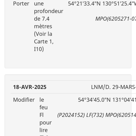
Porter
une
54°21′33.4″N 130°51′25.4
profondeur
de 7.4
MPO(6205271-0
mètres
(Voir la
Carte 1,
I10)
18-AVR-2025
LNM/D. 29-MARS
Modifier
le
54°34′45.0″N 131°04′4
feu
Fl
(P2024152) LF(732) MPO(620514
pour
lire