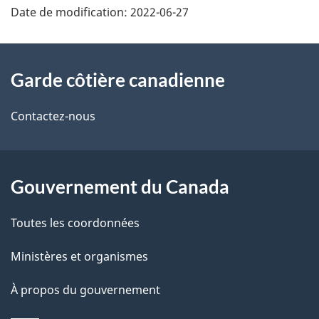
Date de modification:
2022-06-27
À
Garde côtière canadienne
propos
de
Contactez-nous
ce
site
Gouvernement du Canada
Toutes les coordonnées
Ministères et organismes
À propos du gouvernement