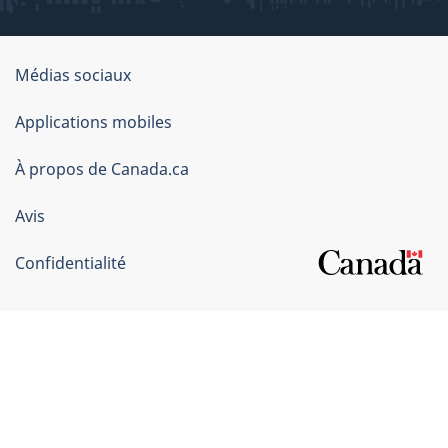
Organisation
Médias sociaux
du
Applications mobiles
gouvernement
du
À propos de Canada.ca
Canada
Avis
Confidentialité