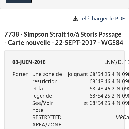
Télécharger le PDF
7738 - Simpson Strait to/à Storis Passage
- Carte nouvelle - 22-SEPT-2017 - WGS84
08-JUIN-2018
LNM/D. 1
Porter
une zone de
joignant 68°54′25.4″N 09
restriction
68°48′46.4″N 09
et la
68°48′46.2″N 09
légende
68°54′25.2″N 09
See/Voir
et 68°54′25.4″N 09
note
RESTRICTED
MPO(
AREA/ZONE