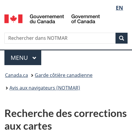
Sélect
EN
Passer
Passer
au
à
G
de
contenu
la
d
principal
version
C
la
HTML
/
Recherche
Rechercher
Rec
simplifiée
G
dans
langue
o
NOTMAR
Menu
C
MENU
PRINCIPAL
Vous
Canada.ca
Garde côtière canadienne
êtes
Avis aux navigateurs (NOTMAR)
ici
:
Recherche des corrections
aux cartes