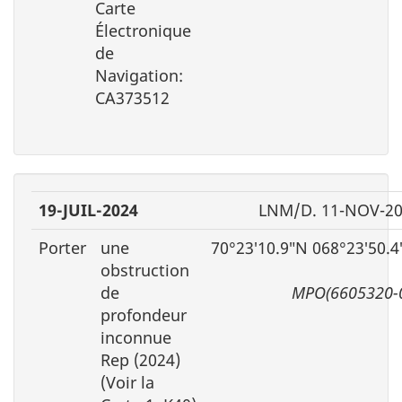
Carte
Électronique
de
Navigation:
CA373512
19-JUIL-2024
LNM/D. 11-NOV-2
Porter
une
70°23′10.9″N 068°23′50.
obstruction
de
MPO(6605320-
profondeur
inconnue
Rep (2024)
(Voir la