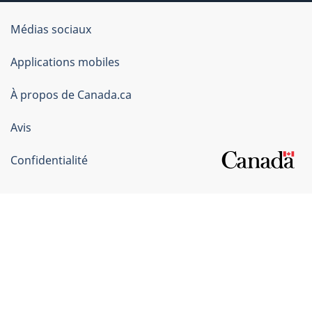
Organisation
Médias sociaux
du
Applications mobiles
gouvernement
du
À propos de Canada.ca
Canada
Avis
Confidentialité