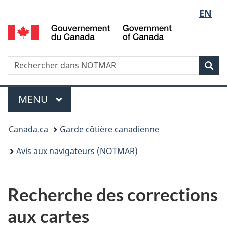
Sélect
EN
Passer
Passer
au
à
G
de
contenu
la
d
principal
version
C
la
HTML
/
Recherche
Rechercher
Rec
simplifiée
G
dans
langue
o
NOTMAR
Menu
C
MENU
PRINCIPAL
Vous
Canada.ca
Garde côtière canadienne
êtes
Avis aux navigateurs (NOTMAR)
ici
:
Recherche des corrections
aux cartes