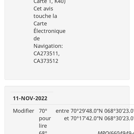
Carte 1, K40)
Cet avis
touche la
Carte
Électronique
de
Navigation:
CA273511,
CA373512
11-NOV-2022
Modifier
70°
entre 70°29′48.0″N 068°30′23.
pour
et 70°17′42.0″N 068°30′23.
lire
68°
MPO(6604949-