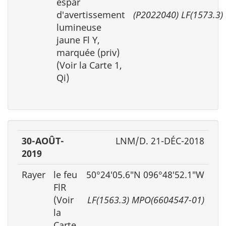
espar
d′avertissement
(P2022040) LF(1573.3
lumineuse
jaune Fl Y,
marquée (priv)
(Voir la Carte 1,
Qi)
30-AOÛT-
LNM/D. 21-DÉC-2018
2019
Rayer
le feu
50°24′05.6″N 096°48′52.1″W
FlR
(Voir
LF(1563.3) MPO(6604547-01)
la
Carte