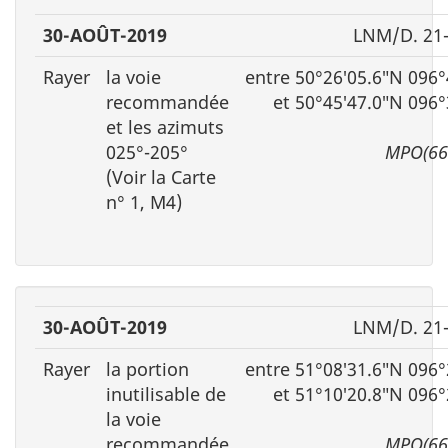
30-AOÛT-2019
LNM/D. 21
Rayer
la voie
entre 50°26′05.6″N 096
recommandée
et 50°45′47.0″N 096
et les azimuts
025°-205°
MPO(66
(Voir la Carte
n° 1, M4)
30-AOÛT-2019
LNM/D. 21
Rayer
la portion
entre 51°08′31.6″N 096
inutilisable de
et 51°10′20.8″N 096
la voie
recommandée
MPO(66