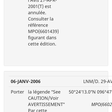
l′Avis 27-APR-
2001(T) est
annulée.
Consulter la
référence
MPO(6601439)
figurant dans
cette édition.
06-JANV-2006
LNM/D. 29-A
Porter
la légende ″See
50°24′13.0″N 096°47
CAUTION/Voir
AVERTISSEMENT″
MPO(6602
Par cette