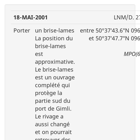
18-MAI-2001
LNM/D. 2
Porter
un brise-lames
entre 50°37′43.6″N 09
La position du
et 50°37′47.7″N 09
brise-lames
est
MPO(6
approximative.
Le brise-lames
est un ouvrage
complété qui
protège la
partie sud du
port de Gimli.
Le rivage a
aussi changé
et on pourrait
retrouver des