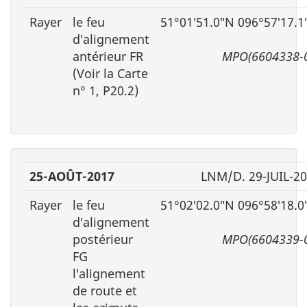
Rayer
le feu
51°01′51.0″N 096°57′17.
d′alignement
antérieur FR
MPO(6604338-
(Voir la Carte
n° 1, P20.2)
25-AOÛT-2017
LNM/D. 29-JUIL-2
Rayer
le feu
51°02′02.0″N 096°58′18.
d′alignement
postérieur
MPO(6604339-
FG
l′alignement
de route et