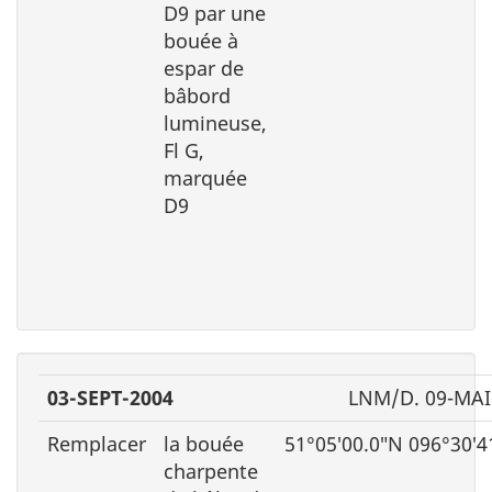
D9 par une
bouée à
espar de
bâbord
lumineuse,
Fl G,
marquée
D9
03-SEPT-2004
LNM/D. 09-MAI
Remplacer
la bouée
51°05′00.0″N 096°30′4
charpente