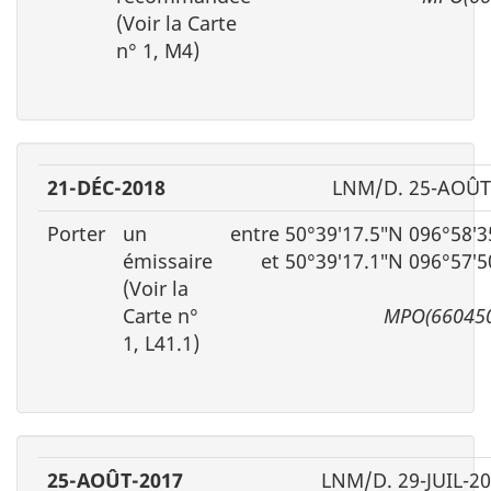
(Voir la Carte
n° 1, M4)
21-DÉC-2018
LNM/D. 25-AOÛT
Porter
un
entre 50°39′17.5″N 096°58′
émissaire
et 50°39′17.1″N 096°57′
(Voir la
Carte n°
MPO(660450
1, L41.1)
25-AOÛT-2017
LNM/D. 29-JUIL-2