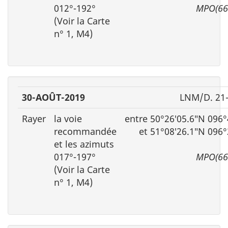
012°-192°
MPO(66
(Voir la Carte
n° 1, M4)
30-AOÛT-2019
LNM/D. 21
Rayer
la voie
entre 50°26′05.6″N 096
recommandée
et 51°08′26.1″N 096
et les azimuts
017°-197°
MPO(66
(Voir la Carte
n° 1, M4)