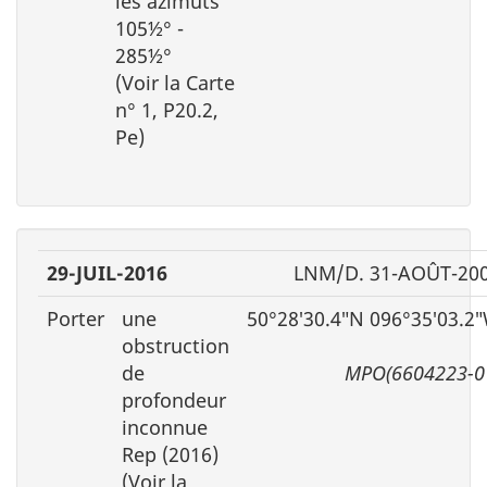
les azimuts
105½° -
285½°
(Voir la Carte
n° 1, P20.2,
Pe)
29-JUIL-2016
LNM/D. 31-AOÛT-20
Porter
une
50°28′30.4″N 096°35′03.2
obstruction
de
MPO(6604223-0
profondeur
inconnue
Rep (2016)
(Voir la