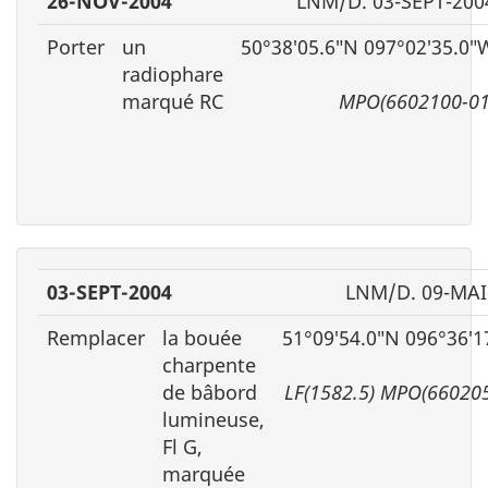
26-NOV-2004
LNM/D. 03-SEPT-200
Porter
un
50°38′05.6″N 097°02′35.0″
radiophare
marqué RC
MPO(6602100-01
03-SEPT-2004
LNM/D. 09-MAI
Remplacer
la bouée
51°09′54.0″N 096°36′1
charpente
de bâbord
LF(1582.5) MPO(66020
lumineuse,
Fl G,
marquée