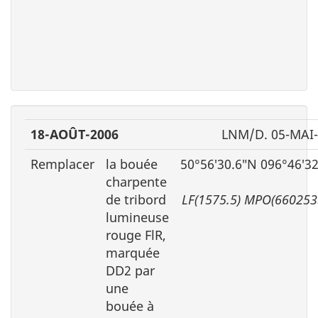
18-AOÛT-2006
LNM/D. 05-MAI
Remplacer
la bouée
50°56′30.6″N 096°46′3
charpente
de tribord
LF(1575.5) MPO(660253
lumineuse
rouge FlR,
marquée
DD2 par
une
bouée à