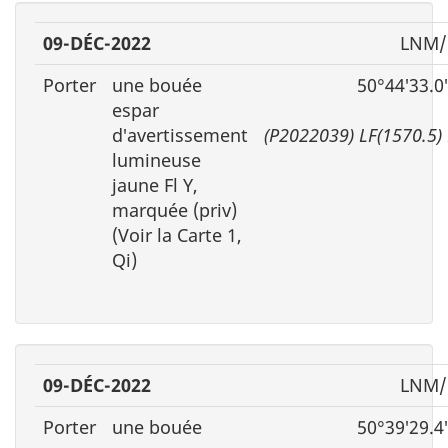
09-DÉC-2022
LNM/
Porter
une bouée
50°44′33.0
espar
d′avertissement
(P2022039) LF(1570.5
lumineuse
jaune Fl Y,
marquée (priv)
(Voir la Carte 1,
Qi)
09-DÉC-2022
LNM/
Porter
une bouée
50°39′29.4