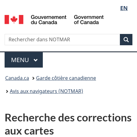
Sélect
EN
Passer
Passer
au
à
G
de
contenu
la
d
principal
version
C
la
HTML
/
Recherche
Rechercher
Rec
simplifiée
G
dans
langue
o
NOTMAR
Menu
C
MENU
PRINCIPAL
Vous
Canada.ca
Garde côtière canadienne
êtes
Avis aux navigateurs (NOTMAR)
ici
:
Recherche des corrections
aux cartes