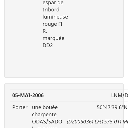
espar de
tribord
lumineuse
rouge Fl
R,
marquée
DD2
05-MAI-2006
LNM/D.
Porter
une bouée
50°47′39.6″N
charpente
ODAS/SADO
(D2005036) LF(1575.01) 