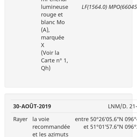
lumineuse
LF(1564.0) MPO(66045
rouge et
blanc Mo
(A),
marquée
X
(Voir la
Carte n° 1,
Qh)
30-AOÛT-2019
LNM/D. 21
Rayer
la voie
entre 50°26′05.6″N 096
recommandée
et 51°01′57.6″N 096
et les azimuts