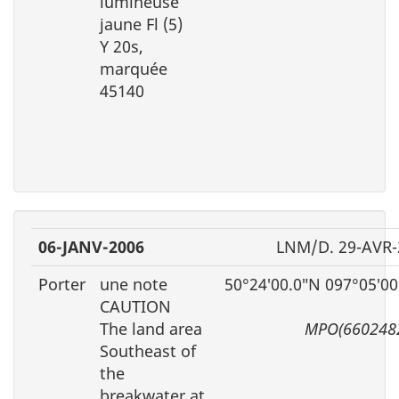
lumineuse
jaune Fl (5)
Y 20s,
marquée
45140
06-JANV-2006
LNM/D. 29-AVR-
Porter
une note
50°24′00.0″N 097°05′0
CAUTION
The land area
MPO(6602482
Southeast of
the
breakwater at