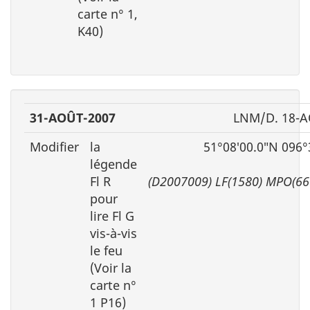
carte n° 1,
K40)
31-AOÛT-2007
LNM/D. 18-A
Modifier
la
51°08′00.0″N 096°
légende
Fl R
(D2007009) LF(1580) MPO(66
pour
lire Fl G
vis-à-vis
le feu
(Voir la
carte n°
1 P16)