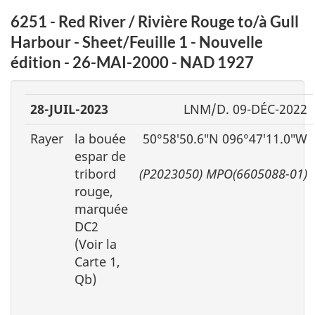
6251 - Red River / Rivière Rouge to/à Gull
Harbour - Sheet/Feuille 1 - Nouvelle
édition - 26-MAI-2000 - NAD 1927
28-JUIL-2023
LNM/D. 09-DÉC-2022
Rayer
la bouée
50°58′50.6″N 096°47′11.0″W
espar de
tribord
(P2023050) MPO(6605088-01)
rouge,
marquée
DC2
(Voir la
Carte 1,
Qb)