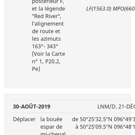
postérieur F,
et la légende
LF(1563.0) MPO(660
″Red River″,
l′alignement
de route et
les azimuts
163°- 343°
(Voir la Carte
n° 1, P20.2,
Pe)
30-AOÛT-2019
LNM/D. 21-DÉ
Déplacer
la bouée
de 50°25′32.5″N 096°49′
espar de
à 50°25′09.5″N 096°48′
mi-chenal