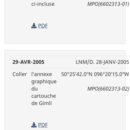
ci-incluse
MPO(6602313-01)
PDF
29-AVR-2005
LNM/D. 28-JANV-2005
Coller
l′annexe
50°25′42.0″N 096°20′15.0″W
graphique
du
MPO(6602313-02)
cartouche
de Gimli
PDF