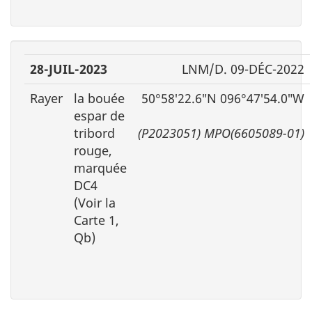
28-JUIL-2023
LNM/D. 09-DÉC-2022
Rayer
la bouée
50°58′22.6″N 096°47′54.0″W
espar de
tribord
(P2023051) MPO(6605089-01)
rouge,
marquée
DC4
(Voir la
Carte 1,
Qb)