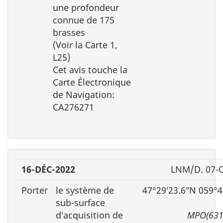
une profondeur
connue de 175
brasses
(Voir la Carte 1,
L25)
Cet avis touche la
Carte Électronique
de Navigation:
CA276271
16-DÉC-2022
LNM/D. 07-
Porter
le système de
47°29′23.6″N 059°4
sub-surface
d′acquisition de
MPO(631