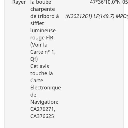
Rayer
la bouée
47°36′10.0″N 0
charpente
de tribord à
(N2021261) LF(149.7) MPO
sifflet
lumineuse
rouge FlR
(Voir la
Carte n° 1,
Qf)
Cet avis
touche la
Carte
Électronique
de
Navigation:
CA276271,
CA376625