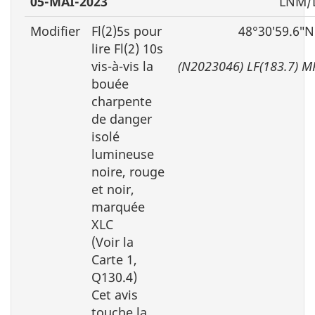
05-MAI-2023
LNM/D
Modifier
Fl(2)5s pour
48°30′59.6″N
lire Fl(2) 10s
vis-à-vis la
(N2023046) LF(183.7) 
bouée
charpente
de danger
isolé
lumineuse
noire, rouge
et noir,
marquée
XLC
(Voir la
Carte 1,
Q130.4)
Cet avis
touche la