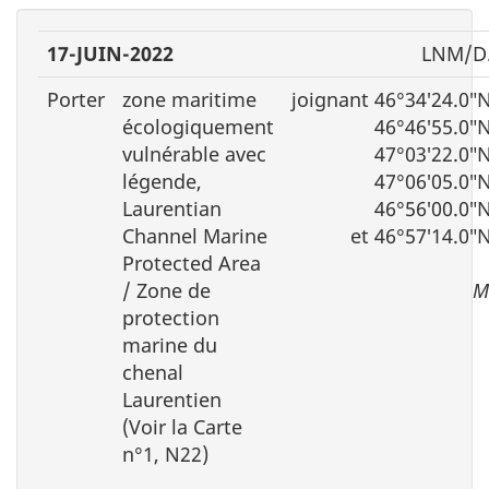
17-JUIN-2022
LNM/D.
Porter
zone maritime
joignant 46°34′24.0″
écologiquement
46°46′55.0″
vulnérable avec
47°03′22.0″
légende,
47°06′05.0″
Laurentian
46°56′00.0″
Channel Marine
et 46°57′14.0″
Protected Area
/ Zone de
M
protection
marine du
chenal
Laurentien
(Voir la Carte
n°1, N22)