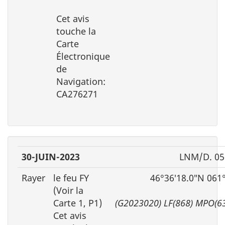
Cet avis
touche la
Carte
Électronique
de
Navigation:
CA276271
30-JUIN-2023
LNM/D. 05
Rayer
le feu FY
46°36′18.0″N 061
(Voir la
Carte 1, P1)
(G2023020) LF(868) MPO(6
Cet avis