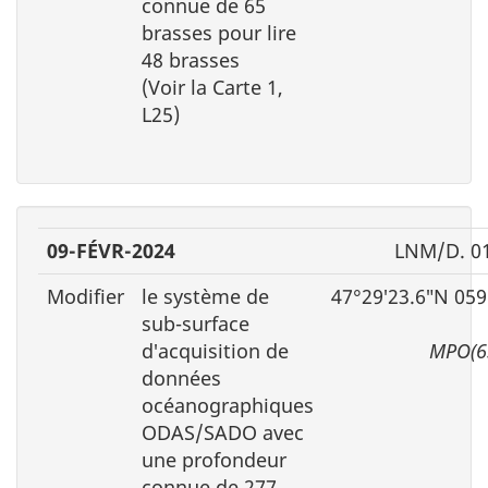
connue de 65
brasses pour lire
48 brasses
(Voir la Carte 1,
L25)
09-FÉVR-2024
LNM/D. 0
Modifier
le système de
47°29′23.6″N 059
sub-surface
d′acquisition de
MPO(6
données
océanographiques
ODAS/SADO avec
une profondeur
connue de 277