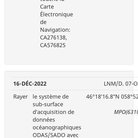
Carte
Électronique
de
Navigation:
CA276138,
CA576825
16-DÉC-2022
LNM/D. 07-O
Rayer
le système de
46°18′16.8″N 058°5
sub-surface
d′acquisition de
MPO(6310
données
océanographiques
ODAS/SADO avec