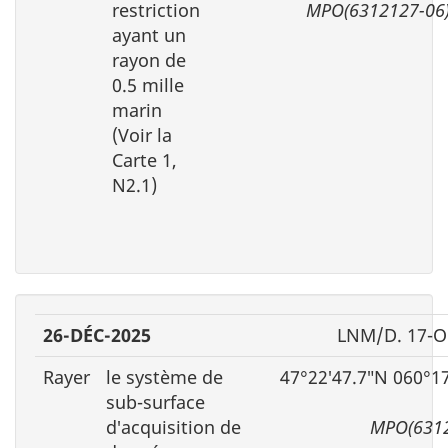
restriction
MPO(6312127-06
ayant un
rayon de
0.5 mille
marin
(Voir la
Carte 1,
N2.1)
26-DÉC-2025
LNM/D. 17-O
Rayer
le système de
47°22′47.7″N 060°1
sub-surface
d′acquisition de
MPO(6312