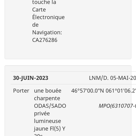
touche la
Carte
Électronique
de
Navigation:
CA276286
30-JUIN-2023
LNM/D. 05-MAI-2
Porter
une bouée
46°57′00.0″N 061°01′06.
charpente
ODAS/SADO
MPO(6310707-
privée
lumineuse
jaune Fl(5) Y
20s,