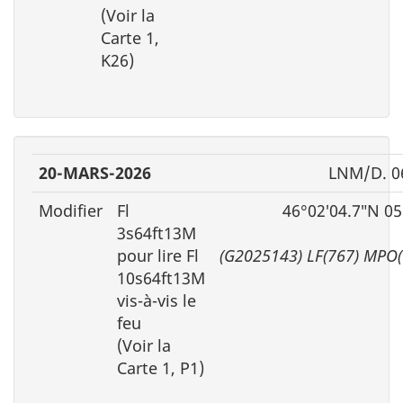
(Voir la
Carte 1,
K26)
20-MARS-2026
LNM/D. 0
Modifier
Fl
46°02′04.7″N 0
3s64ft13M
pour lire Fl
(G2025143) LF(767) MPO
10s64ft13M
vis-à-vis le
feu
(Voir la
Carte 1, P1)