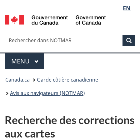
Sélect
EN
Passer
Passer
au
à
G
de
contenu
la
d
principal
version
C
la
HTML
/
Recherche
Rechercher
Rec
simplifiée
G
dans
langue
o
NOTMAR
Menu
C
MENU
PRINCIPAL
Vous
Canada.ca
Garde côtière canadienne
êtes
Avis aux navigateurs (NOTMAR)
ici
:
Recherche des corrections
aux cartes