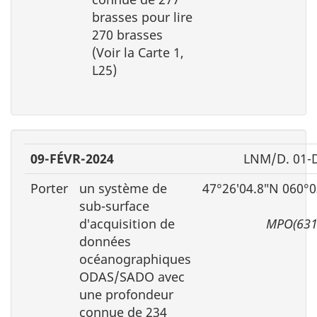
brasses pour lire
270 brasses
(Voir la Carte 1,
L25)
09-FÉVR-2024
LNM/D. 01-
Porter
un système de
47°26′04.8″N 060°0
sub-surface
d′acquisition de
MPO(631
données
océanographiques
ODAS/SADO avec
une profondeur
connue de 234