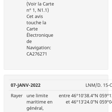
(Voir la Carte
n° 1, N1.1)
Cet avis
touche la
Carte
Électronique
de
Navigation:
CA276271
07-JANV-2022
LNM/D. 15-
Rayer
une limite
entre 46°10′38.4″N 059°1
maritime en
et 46°13′24.0″N 059°
général,