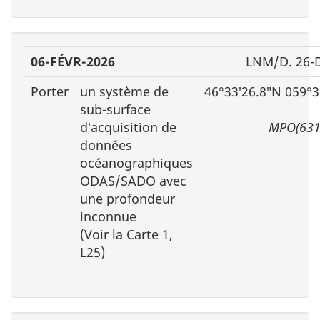
06-FÉVR-2026
LNM/D. 26-
Porter
un système de
46°33′26.8″N 059°3
sub-surface
d′acquisition de
MPO(631
données
océanographiques
ODAS/SADO avec
une profondeur
inconnue
(Voir la Carte 1,
L25)