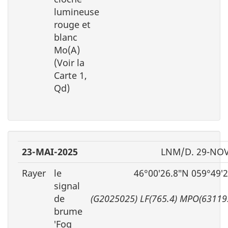
lumineuse
rouge et
blanc
Mo(A)
(Voir la
Carte 1,
Qd)
23-MAI-2025
LNM/D. 29-NOV
Rayer
le
46°00′26.8″N 059°49′
signal
de
(G2025025) LF(765.4) MPO(63119
brume
′Fog