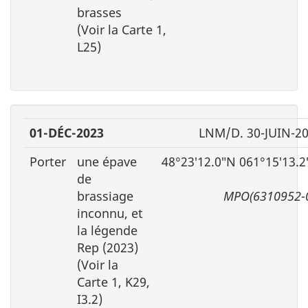
brasses
(Voir la Carte 1,
L25)
01-DÉC-2023
LNM/D. 30-JUIN-2
Porter
une épave
48°23′12.0″N 061°15′13.
de
brassiage
MPO(6310952-
inconnu, et
la légende
Rep (2023)
(Voir la
Carte 1, K29,
I3.2)