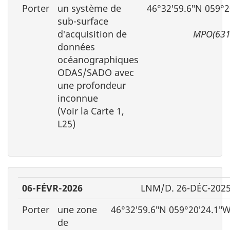
Porter
un système de
46°32′59.6″N 059°2
sub-surface
d′acquisition de
MPO(631
données
océanographiques
ODAS/SADO avec
une profondeur
inconnue
(Voir la Carte 1,
L25)
06-FÉVR-2026
LNM/D. 26-DÉC-202
Porter
une zone
46°32′59.6″N 059°20′24.1″
de