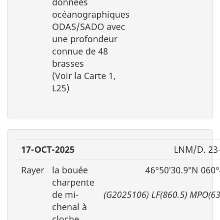
données
océanographiques
ODAS/SADO avec
une profondeur
connue de 48
brasses
(Voir la Carte 1,
L25)
17-OCT-2025
LNM/D. 23
Rayer
la bouée
46°50′30.9″N 060
charpente
de mi-
(G2025106) LF(860.5) MPO(6
chenal à
cloche