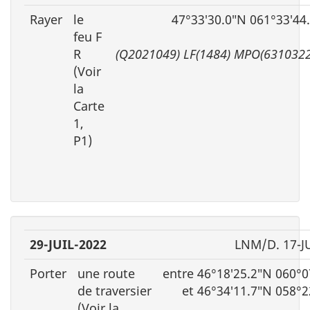
Rayer
le
47°33′30.0″N 061°33′44
feu F
R
(Q2021049) LF(1484) MPO(6310322
(Voir
la
Carte
1,
P1)
29-JUIL-2022
LNM/D. 17-J
Porter
une route
entre 46°18′25.2″N 060°0
de traversier
et 46°34′11.7″N 058°
(Voir la