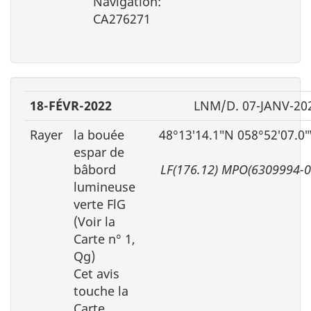
Navigation:
CA276271
18-FÉVR-2022
LNM/D. 07-JANV-20
Rayer
la bouée
48°13′14.1″N 058°52′07.0
espar de
bâbord
LF(176.12) MPO(6309994-0
lumineuse
verte FlG
(Voir la
Carte n° 1,
Qg)
Cet avis
touche la
Carte