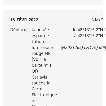
18-FÉVR-2022
LNM/D. 
Déplacer
la bouée
de 48°13′15.2″N 
espar de
à 48°13′15.2″N 
tribord
lumineuse
(N2021265) LF(176) MP
rouge FlR
(Voir la
Carte n° 1,
Qf)
Cet avis
touche la
Carte
Électronique
de