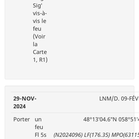
Sig′
vis-à-
vis le
feu
(Voir
la
Carte
1, R1)
29-NOV-
LNM/D. 09-FÉV
2024
Porter
un
48°13′04.6″N 058°51
feu
Fl 5s
(N2024096) LF(176.35) MPO(6311