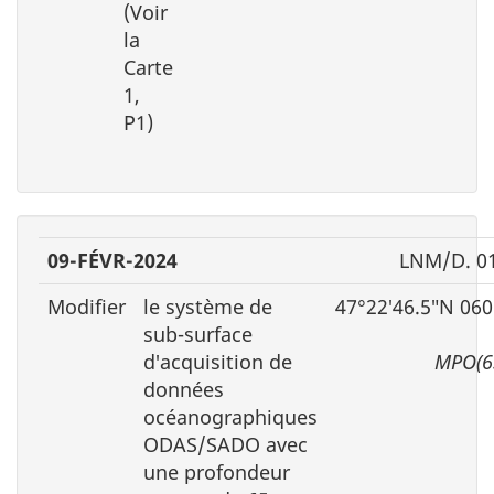
(Voir
la
Carte
1,
P1)
09-FÉVR-2024
LNM/D. 0
Modifier
le système de
47°22′46.5″N 060
sub-surface
d′acquisition de
MPO(6
données
océanographiques
ODAS/SADO avec
une profondeur