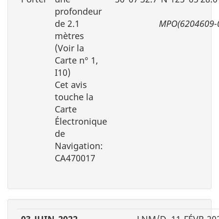
profondeur
de 2.1
MPO(6204609-
mètres
(Voir la
Carte n° 1,
I10)
Cet avis
touche la
Carte
Électronique
de
Navigation:
CA470017
03-JUIN-2022
LNM/D. 11-FÉVR-20