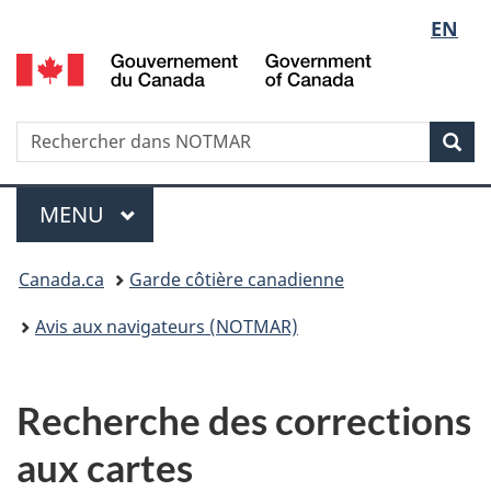
Sélect
EN
Passer
Passer
au
à
G
de
contenu
la
d
principal
version
C
la
HTML
/
Recherche
Rechercher
Rec
simplifiée
G
dans
langue
o
NOTMAR
Menu
C
MENU
PRINCIPAL
Vous
Canada.ca
Garde côtière canadienne
êtes
Avis aux navigateurs (NOTMAR)
ici
:
Recherche des corrections
aux cartes