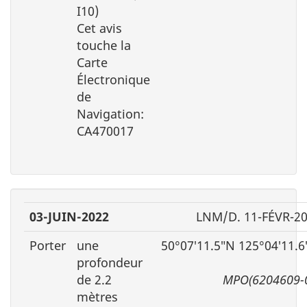
I10)
Cet avis
touche la
Carte
Électronique
de
Navigation:
CA470017
03-JUIN-2022
LNM/D. 11-FÉVR-2
Porter
une
50°07′11.5″N 125°04′11.
profondeur
de 2.2
MPO(6204609-
mètres