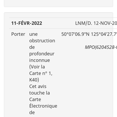
11-FÉVR-2022
LNM/D. 12-NOV-2
Porter
une
50°07′06.9″N 125°04′27.
obstruction
de
MPO(6204528-
profondeur
inconnue
(Voir la
Carte n° 1,
K40)
Cet avis
touche la
Carte
Électronique
de