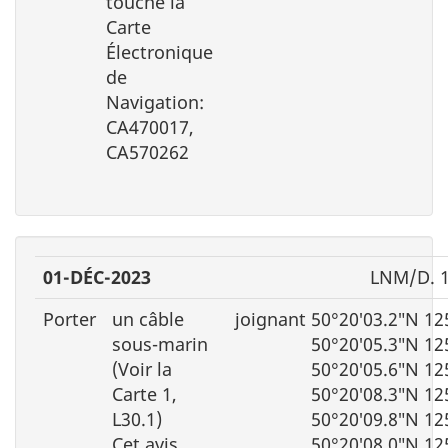
touche la
Carte
Électronique
de
Navigation:
CA470017,
CA570262
01-DÉC-2023
LNM/D. 1
Porter
un câble
joignant 50°20′03.2″N 12
sous-marin
50°20′05.3″N 12
(Voir la
50°20′05.6″N 12
Carte 1,
50°20′08.3″N 12
L30.1)
50°20′09.8″N 12
Cet avis
50°20′08.0″N 12