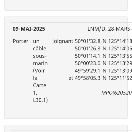
09-MAI-2025
LNM/D. 28-MARS-
Porter
un
joignant 50°01′32.8″N 125°14′1
câble
50°01′26.3″N 125°14′0
sous-
50°01′14.1″N 125°13′5
marin
50°00′23.0″N 125°13′2
(Voir
49°59′29.1″N 125°13′0
la
et 49°58′05.3″N 125°11′5
Carte
1,
MPO(620520
L30.1)