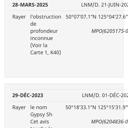
28-MARS-2025
LNM/D. 21-JUIN-20
Rayer
l′obstruction
50°07′07.1″N 125°04′27.6
de
profondeur
MPO(6205175-0
inconnue
(Voir la
Carte 1, K40)
29-DÉC-2023
LNM/D. 01-DÉC-20
Rayer
le nom
50°18′33.1″N 125°15′31.9
Gypsy Sh
Cet avis
MPO(6204836-0