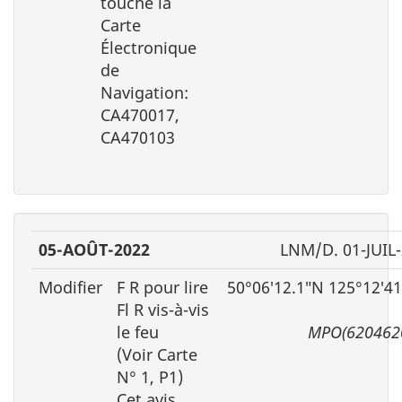
touche la
Carte
Électronique
de
Navigation:
CA470017,
CA470103
05-AOÛT-2022
LNM/D. 01-JUIL
Modifier
F R pour lire
50°06′12.1″N 125°12′4
Fl R vis-à-vis
le feu
MPO(620462
(Voir Carte
N° 1, P1)
Cet avis