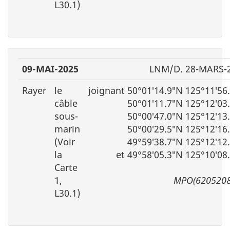
L30.1)
09-MAI-2025
LNM/D. 28-MARS-
Rayer
le
joignant 50°01′14.9″N 125°11′56
câble
50°01′11.7″N 125°12′03
sous-
50°00′47.0″N 125°12′13
marin
50°00′29.5″N 125°12′16
(Voir
49°59′38.7″N 125°12′12
la
et 49°58′05.3″N 125°10′08
Carte
1,
MPO(6205208
L30.1)