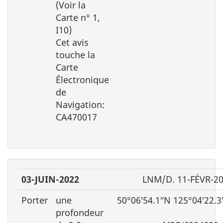
(Voir la
Carte n° 1,
I10)
Cet avis
touche la
Carte
Électronique
de
Navigation:
CA470017
03-JUIN-2022
LNM/D. 11-FÉVR-2
Porter
une
50°06′54.1″N 125°04′22.
profondeur