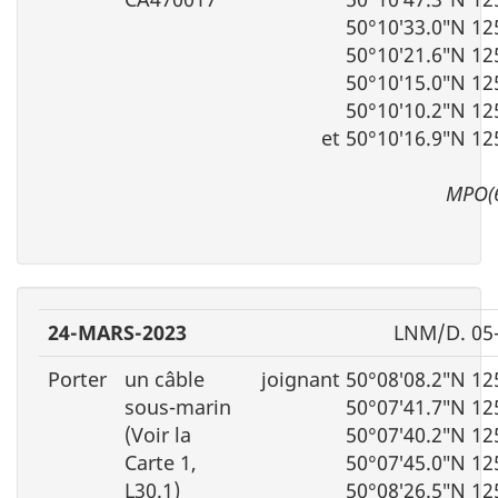
50°10′33.0″N 12
50°10′21.6″N 12
50°10′15.0″N 12
50°10′10.2″N 12
et 50°10′16.9″N 12
MPO(
24-MARS-2023
LNM/D. 05
Porter
un câble
joignant 50°08′08.2″N 12
sous-marin
50°07′41.7″N 12
(Voir la
50°07′40.2″N 12
Carte 1,
50°07′45.0″N 12
L30.1)
50°08′26.5″N 12