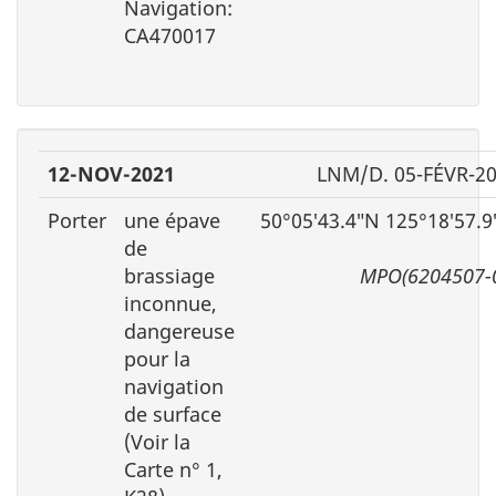
Navigation:
CA470017
12-NOV-2021
LNM/D. 05-FÉVR-2
Porter
une épave
50°05′43.4″N 125°18′57.
de
brassiage
MPO(6204507-
inconnue,
dangereuse
pour la
navigation
de surface
(Voir la
Carte n° 1,