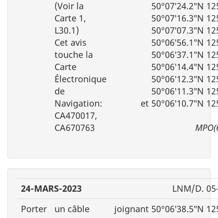
(Voir la
50°07′24.2″N 12
Carte 1,
50°07′16.3″N 12
L30.1)
50°07′07.3″N 12
Cet avis
50°06′56.1″N 12
touche la
50°06′37.1″N 12
Carte
50°06′14.4″N 12
Électronique
50°06′12.3″N 12
de
50°06′11.3″N 12
Navigation:
et 50°06′10.7″N 12
CA470017,
CA670763
MPO(
24-MARS-2023
LNM/D. 05
Porter
un câble
joignant 50°06′38.5″N 12