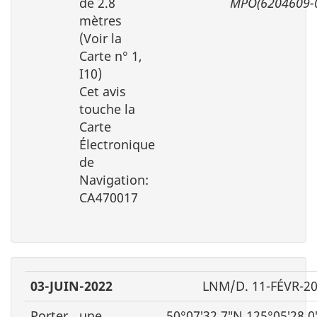
de 2.8
MPO(6204609-
mètres
(Voir la
Carte n° 1,
I10)
Cet avis
touche la
Carte
Électronique
de
Navigation:
CA470017
03-JUIN-2022
LNM/D. 11-FÉVR-2
Porter
une
50°07′32.7″N 125°05′28.