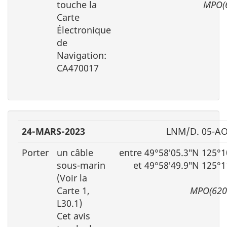
touche la
MPO(
Carte
Électronique
de
Navigation:
CA470017
24-MARS-2023
LNM/D. 05-A
Porter
un câble
entre 49°58′05.3″N 125°1
sous-marin
et 49°58′49.9″N 125°
(Voir la
Carte 1,
MPO(620
L30.1)
Cet avis