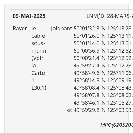
09-MAI-2025
LNM/D. 28-MARS-
Rayer
le
joignant 50°01′32.3″N 125°13′28
câble
50°01′26.0″N 125°13′11
sous-
50°01′14.0″N 125°13′01
marin
50°00′56.9″N 125°12′52
(Voir
50°00′21.4″N 125°12′52
la
49°59′47.4″N 125°12′23
Carte
49°58′49.6″N 125°11′06
1,
49°58′14.8″N 125°09′19
L30.1)
49°58′08.4″N 125°08′43
49°58′07.8″N 125°08′02
49°58′46.1″N 125°05′27
et 49°59′29.8″N 125°03′53
MPO(6205208