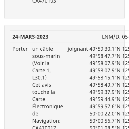
CA470103
24-MARS-2023
LNM/D. 05
Porter
un câble
joignant 49°59′30.1″N 12
sous-marin
49°58′47.7″N 12
(Voir la
49°58′07.9″N 12
Carte 1,
49°58′07.9″N 12
L30.1)
49°58′15.1″N 12
Cet avis
49°58′49.7″N 12
touche la
49°59′37.9″N 12
Carte
49°59′44.9″N 12
Électronique
49°59′57.6″N 12
de
50°00′22.0″N 12
Navigation:
50°00′56.7″N 12
CA470017,
50°01′08.5″N 12