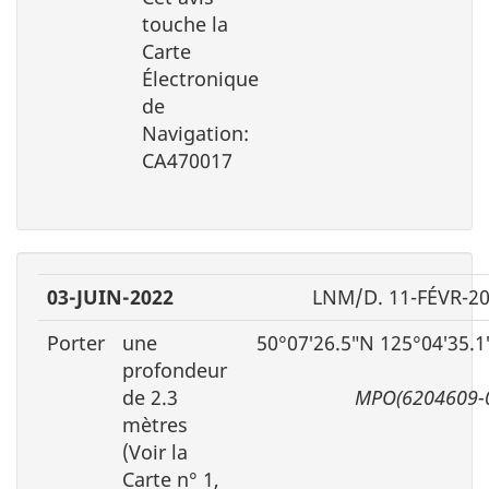
touche la
Carte
Électronique
de
Navigation:
CA470017
03-JUIN-2022
LNM/D. 11-FÉVR-2
Porter
une
50°07′26.5″N 125°04′35.
profondeur
de 2.3
MPO(6204609-
mètres
(Voir la
Carte n° 1,