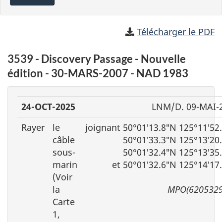
Télécharger le PDF
3539 - Discovery Passage - Nouvelle
édition - 30-MARS-2007 - NAD 1983
24-OCT-2025
LNM/D. 09-MAI-
Rayer
le
joignant 50°01′13.8″N 125°11′52
câble
50°01′33.3″N 125°13′20
sous-
50°01′32.4″N 125°13′35
marin
et 50°01′32.6″N 125°14′17
(Voir
la
MPO(6205329
Carte
1,