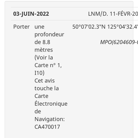
03-JUIN-2022
LNM/D. 11-FÉVR-2
Porter
une
50°07′02.3″N 125°04′32.
profondeur
de 8.8
MPO(6204609-
mètres
(Voir la
Carte n° 1,
I10)
Cet avis
touche la
Carte
Électronique
de
Navigation:
CA470017