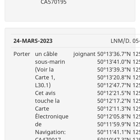
CA570195
24-MARS-2023
LNM/D. 05
Porter
un câble
joignant 50°13′36.7″N 12
sous-marin
50°13′41.0″N 12
(Voir la
50°13′39.3″N 12
Carte 1,
50°13′20.8″N 12
L30.1)
50°12′47.7″N 12
Cet avis
50°12′21.5″N 12
touche la
50°12′17.2″N 12
Carte
50°12′11.3″N 12
Électronique
50°12′05.8″N 12
de
50°11′59.9″N 12
Navigation:
50°11′41.1″N 12
CA470017
50°10′47.3″N 12