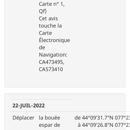
Carte n° 1,
Qf)
Cet avis
touche la
Carte
Électronique
de
Navigation:
CA473495,
CA573410
22-JUIL-2022
Déplacer
la bouée
de 44°09′31.7″N 077°2
espar de
à 44°09′26.8″N 077°2