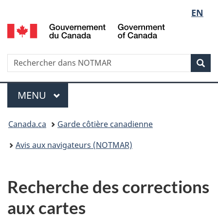
Sélect
EN
Passer
Passer
au
à
G
de
contenu
la
d
principal
version
C
la
HTML
/
Recherche
Rechercher
Rec
simplifiée
G
dans
langue
o
NOTMAR
Menu
C
MENU
PRINCIPAL
Vous
Canada.ca
Garde côtière canadienne
êtes
Avis aux navigateurs (NOTMAR)
ici
:
Recherche des corrections
aux cartes