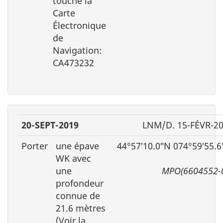
touche la
Carte
Électronique
de
Navigation:
CA473232
20-SEPT-2019
LNM/D. 15-FÉVR-2
Porter
une épave
44°57′10.0″N 074°59′55.
WK avec
une
MPO(6604552-
profondeur
connue de
21.6 mètres
(Voir la