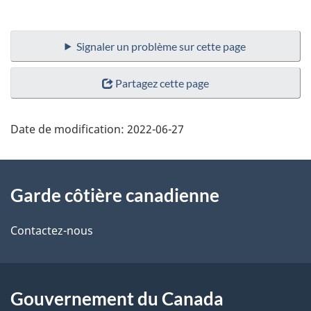
Signaler un problème sur cette page
Partagez cette page
Date de modification:
2022-06-27
À
Garde côtière canadienne
propos
de
Contactez-nous
ce
site
Gouvernement du Canada