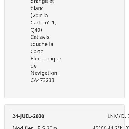
orange et
blanc
(Voir la
Carte n° 1,
Q40)
Cet avis
touche la
Carte
Électronique
de
Navigation:
CA473233
24-JUIL-2020
LNM/D. 
Modifier
F G 30m
45°00′44.2″N 0