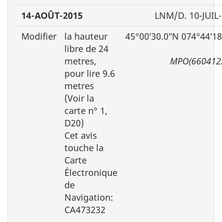
14-AOÛT-2015
LNM/D. 10-JUIL
Modifier
la hauteur
45°00′30.0″N 074°44′1
libre de 24
metres,
MPO(660412
pour lire 9.6
metres
(Voir la
carte n° 1,
D20)
Cet avis
touche la
Carte
Électronique
de
Navigation:
CA473232