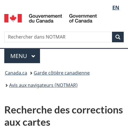
Sélect
EN
Passer
Passer
au
à
G
de
contenu
la
d
principal
version
C
la
HTML
/
Recherche
Rechercher
Rec
simplifiée
G
dans
langue
o
NOTMAR
Menu
C
MENU
PRINCIPAL
Vous
Canada.ca
Garde côtière canadienne
êtes
Avis aux navigateurs (NOTMAR)
ici
:
Recherche des corrections
aux cartes