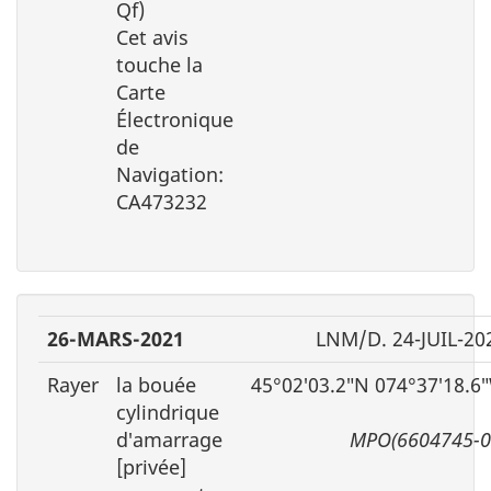
Qf)
Cet avis
touche la
Carte
Électronique
de
Navigation:
CA473232
26-MARS-2021
LNM/D. 24-JUIL-20
Rayer
la bouée
45°02′03.2″N 074°37′18.6
cylindrique
d′amarrage
MPO(6604745-0
[privée]