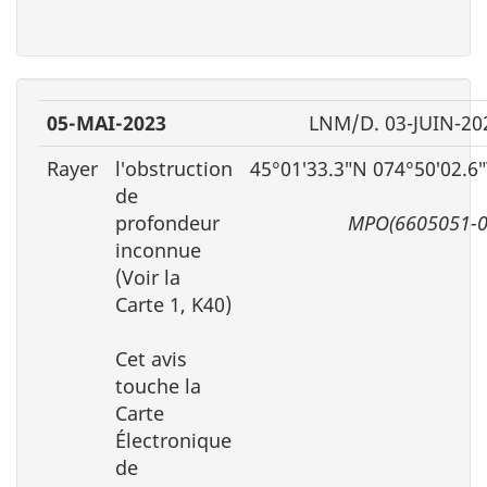
05-MAI-2023
LNM/D. 03-JUIN-20
Rayer
l′obstruction
45°01′33.3″N 074°50′02.6
de
profondeur
MPO(6605051-0
inconnue
(Voir la
Carte 1, K40)
Cet avis
touche la
Carte
Électronique
de