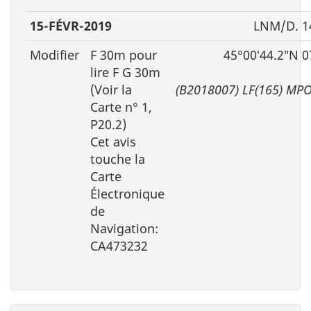
15-FÉVR-2019
LNM/D. 1
Modifier
F 30m pour
45°00′44.2″N 0
lire F G 30m
(Voir la
(B2018007) LF(165) MP
Carte n° 1,
P20.2)
Cet avis
touche la
Carte
Électronique
de
Navigation:
CA473232