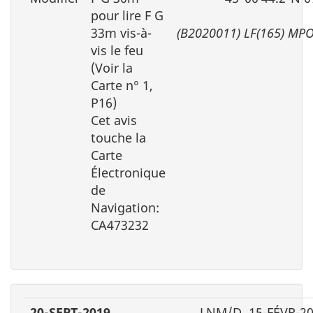
pour lire F G
33m vis-à-
(B2020011) LF(165) MP
vis le feu
(Voir la
Carte n° 1,
P16)
Cet avis
touche la
Carte
Électronique
de
Navigation:
CA473232
20-SEPT-2019
LNM/D. 15-FÉVR-2