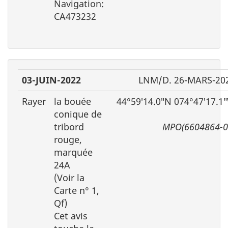
Navigation:
CA473232
03-JUIN-2022
LNM/D. 26-MARS-20
Rayer
la bouée
44°59′14.0″N 074°47′17.1
conique de
tribord
MPO(6604864-0
rouge,
marquée
24A
(Voir la
Carte n° 1,
Qf)
Cet avis