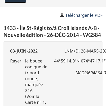
Télécharger le PDF
1433 - Île St-Régis to/à Croil Islands A-B -
Nouvelle édition - 26-DÉC-2014 - WGS84
03-JUIN-2022
LNM/D. 26-MARS-20
Rayer
la bouée
44°59′14.0″N 074°47′17.1
conique de
tribord
MPO(6604864-0
rouge,
marquée
24A
(Voir la
Carte n° 1,